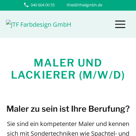
Zum
040 604 00 55
thiel@thielgmbh.de
Inhalt
M
springen
MALER UND
LACKIERER (M/W/D)
Maler zu sein ist Ihre Berufung?
Sie sind ein kompetenter Maler und kennen
sich mit Sondertechniken wie Spachtel- und