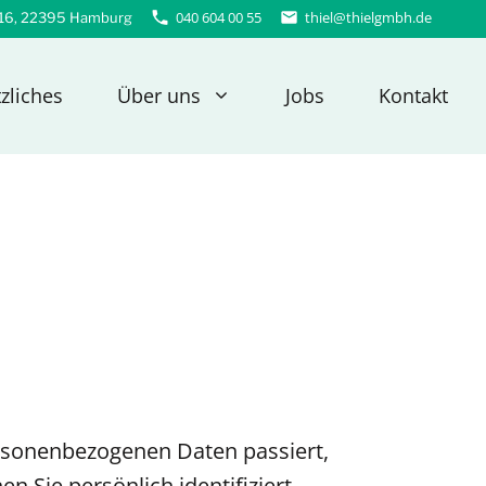
040 604 00 55
thiel@thielgmbh.de
216, 22395 Hamburg
zliches
Über uns
Jobs
Kontakt
ersonenbezogenen Daten passiert,
 Sie persönlich identifiziert