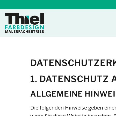
Zum
Inhalt
springen
DATENSCHUTZ­ER
1. DATENSCHUTZ A
ALLGEMEINE HINWEI
Die folgenden Hinweise geben eine
wenn Sie diese Website besuchen. Pe