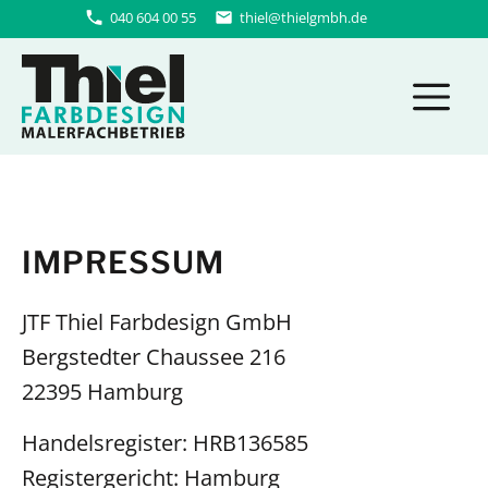
Zum
040 604 00 55
thiel@thielgmbh.de
Inhalt
M
springen
IMPRESSUM
JTF Thiel Farbdesign GmbH
Bergstedter Chaussee 216
22395 Hamburg
Handelsregister: HRB136585
Registergericht: Hamburg