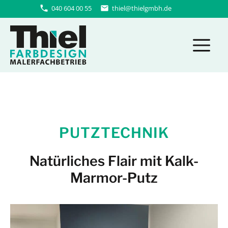
Zum
040 604 00 55
thiel@thielgmbh.de
Inhalt
M
springen
PUTZTECHNIK
Natürliches Flair mit Kalk-
Marmor-Putz